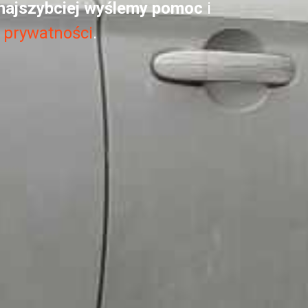
najszybciej wyślemy pomoc
i
e prywatności
.