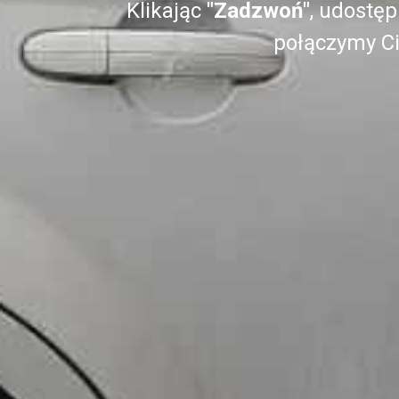
Klikając
"Zadzwoń"
, udostęp
połączymy Ci