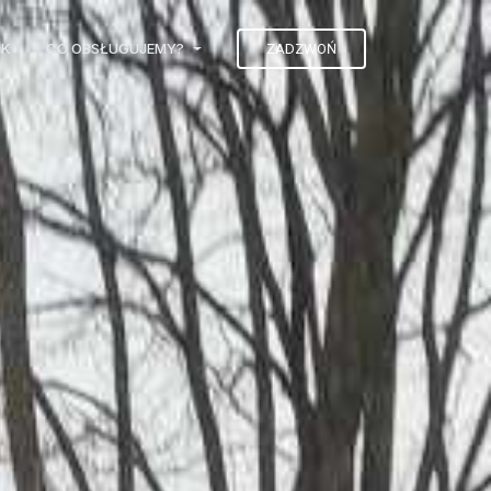
IK
CO OBSŁUGUJEMY?
ZADZWOŃ