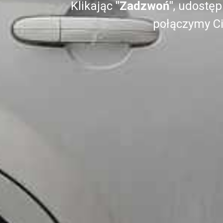
Klikając
"Zadzwoń"
, udostęp
połączymy Ci