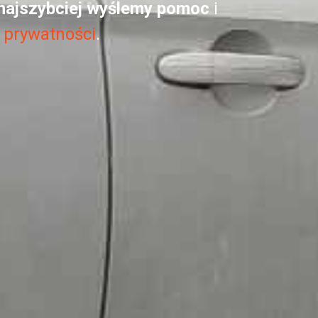
najszybciej wyślemy pomoc
i
e prywatności
.