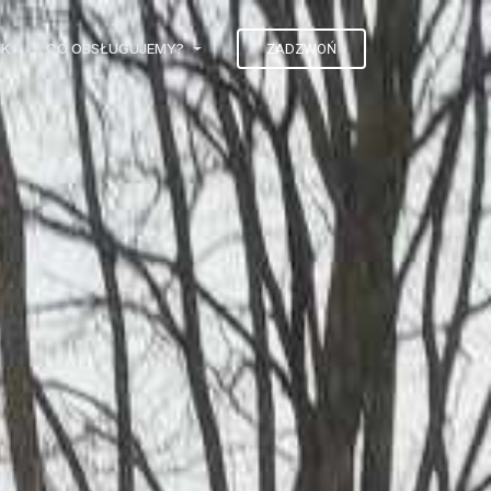
IK
CO OBSŁUGUJEMY?
ZADZWOŃ