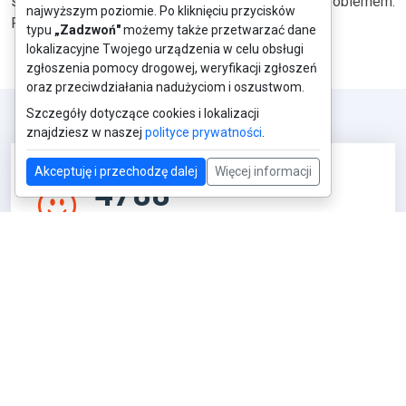
się z nami, a my szybko zajmiemy się twoim problemem.
najwyższym poziomie. Po kliknięciu przycisków
Pruchnik
typu
„Zadzwoń"
możemy także przetwarzać dane
lokalizacyjne Twojego urządzenia w celu obsługi
zgłoszenia pomocy drogowej, weryfikacji zgłoszeń
oraz przeciwdziałania nadużyciom i oszustwom.
Szczegóły dotyczące cookies i lokalizacji
znajdziesz w naszej
polityce prywatności
.
Akceptuję i przechodzę dalej
Więcej informacji
4788
Zadowolonych klientów
3576
Przetransportowanych samochodów