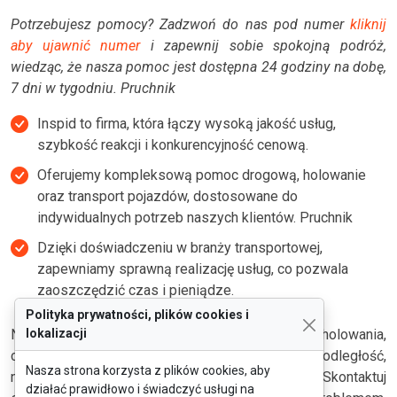
Potrzebujesz pomocy? Zadzwoń do nas pod numer
kliknij
aby ujawnić numer
i zapewnij sobie spokojną podróż,
wiedząc, że nasza pomoc jest dostępna 24 godziny na dobę,
7 dni w tygodniu. Pruchnik
Inspid to firma, która łączy wysoką jakość usług,
szybkość reakcji i konkurencyjność cenową.
Oferujemy kompleksową pomoc drogową, holowanie
oraz transport pojazdów, dostosowane do
indywidualnych potrzeb naszych klientów. Pruchnik
Dzięki doświadczeniu w branży transportowej,
zapewniamy sprawną realizację usług, co pozwala
zaoszczędzić czas i pieniądze.
Polityka prywatności, plików cookies i
Niezależnie od tego, czy twój samochód wymaga holowania,
lokalizacji
czy potrzebujesz transportu na krótką lub długą odległość,
Nasza strona korzysta z plików cookies, aby
nasza pomoc jest zawsze na wyciągnięcie ręki. Skontaktuj
działać prawidłowo i świadczyć usługi na