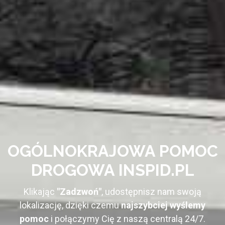
OGÓLNOKRAJOWA POMOC
DROGOWA INSPID.PL
Klikając
"Zadzwoń"
, udostępnisz nam swoją
lokalizację, dzięki czemu
najszybciej wyślemy
pomoc
i połączymy Cię z naszą centralą 24/7.